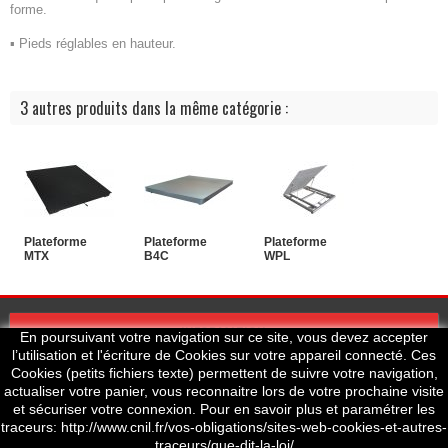
forme.
▪ Pieds réglables en hauteur.
3 autres produits dans la même catégorie :
Plateforme
Plateforme
Plateforme
MTX
B4C
WPL
INFORMATION
En poursuivant votre navigation sur ce site, vous devez accepter
l’utilisation et l'écriture de Cookies sur votre appareil connecté. Ces
Cookies (petits fichiers texte) permettent de suivre votre navigation,
actualiser votre panier, vous reconnaitre lors de votre prochaine visite
MON COMPTE
et sécuriser votre connexion. Pour en savoir plus et paramétrer les
traceurs: http://www.cnil.fr/vos-obligations/sites-web-cookies-et-autres-
traceurs/que-dit-la-loi/