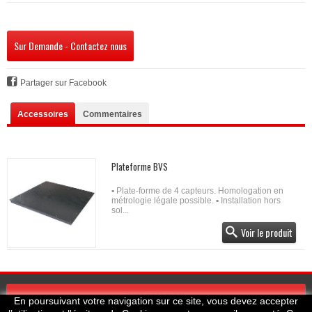
Sur Demande - Contactez nous
Partager sur Facebook
Accessoires
Commentaires
Plateforme BVS
▪ Plate-forme de 4 capteurs. Homologation en
métrologie légale possible. ▪ Installation hors
sol...
Voir le produit
INFORMATION
En poursuivant votre navigation sur ce site, vous devez accepter