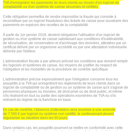
TVA d'enregistrer les paiements de leurs clients au moyen d'un logiciel de
comptabilité ou d'un système de caisse sécurisés et certifiés.
Cette obligation permettra de rendre impossible la fraude qui consiste à
reconstituer par un logiciel frauduleux des tickets de caisse pour soustraire des
paiements en espèces des recettes de la comptabilité.
À partir du 1
er
janvier 2018, devient obligatoire l'utilisation d'un logiciel de
gestion ou d'un système de caisse satisfaisant aux conditions d'inaltérabilité,
de sécurisation, de conservation et d'archivage des données, attestées par un
certificat délivré par un organisme accrédité ou par une attestation individuelle
délivrée par l'éditeur.
L'administration fiscale a par ailleurs précisé les conditions que doivent remplir
les logiciels et systèmes de caisse, les moyens de justifier du respect de
l'obligation et les modalités de la procédure de contrôle spécifique.
L'administration précise expressément que l'obligation concerne tous les
assujettis à la TVA qui enregistrent les règlements de leurs clients dans un
logiciel de comptabilité ou de gestion ou un système de caisse qu'il s'agisse de
personnes physiques ou morales, de droit privé ou de droit public, et même
s'ils réalisent en tout ou partie des opérations exonérées de TVA ou s'ils
relèvent du régime de la franchise en base.
En cas de contrôle, l'absence d'attestation sera soumise à une amende
de
7 500 €
par logiciel ou système non certifié, le contrevenant devant
régulariser sa situation dans les 60 jours.
Dans certains cas, les assujettis pourront se mettre en conformité avec cette