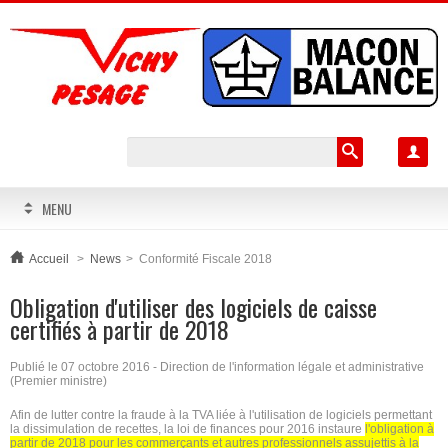

MENU
Accueil
>
News
>
Conformité Fiscale 2018
Obligation d'utiliser des logiciels de caisse
certifiés à partir de 2018
Publié le 07 octobre 2016 - Direction de l'information légale et administrative
(Premier ministre)
Afin de lutter contre la fraude à la TVA liée à l'utilisation de logiciels permettant
la dissimulation de recettes, la loi de finances pour 2016 instaure
l'obligation à
partir de 2018 pour les commerçants et autres professionnels assujettis à la