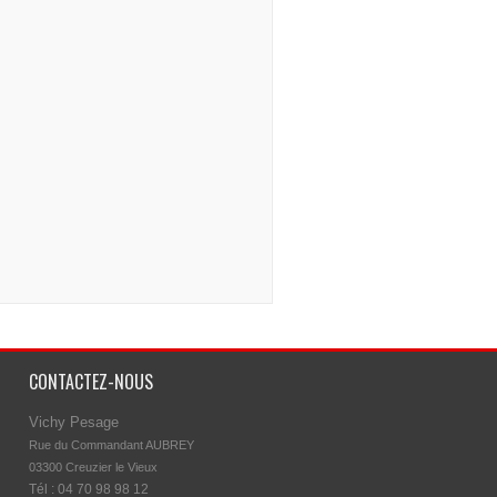
CONTACTEZ-NOUS
Vichy Pesage
Rue du Commandant AUBREY

03300 Creuzier le Vieux
Tél : 04 70 98 98 12