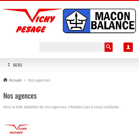

MENU
Accueil
>
Nos agences
Nos agences
Voici la liste détaillée de nos agences, n'hésitez pas à nous contacter :