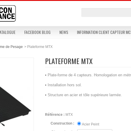
ATALOGUE
FACEBOOK BLOG
NEWS
INFORMATION CLIENT CAPTEUR MC
rme de Pesage
>
Plateforme MTX
PLATEFORME MTX
▪ Plate-forme de 4 capteurs. Homologation en métro
▪ Installation hors sol.
▪ Structure en acier et tôle supérieure larmée.
Référence :
MTX
Construction :
Acier Peint