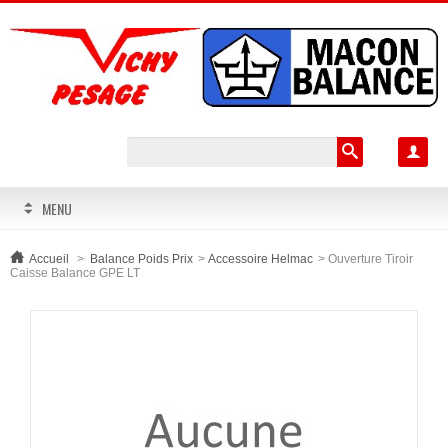

MENU
Accueil
>
Balance Poids Prix
>
Accessoire Helmac
>
Ouverture Tiroir
Caisse Balance GPE LT